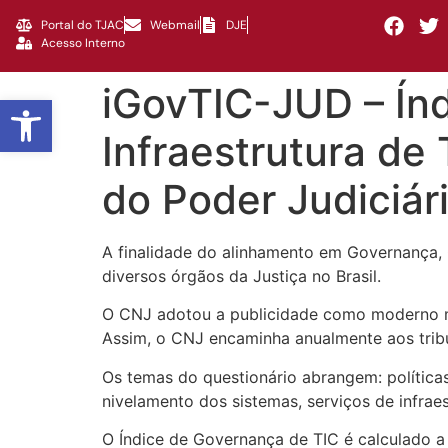
Portal do TJAC
Webmail
DJE
Acesso Interno
iGovTIC-JUD – Ín
Abrir a barra de ferramentas
Infraestrutura de
do Poder Judiciár
A finalidade do alinhamento em Governança, G
diversos órgãos da Justiça no Brasil.
O CNJ adotou a publicidade como moderno me
Assim, o CNJ encaminha anualmente aos tribun
Os temas do questionário abrangem: política
nivelamento dos sistemas, serviços de infraes
O Índice de Governança de TIC é calculado a