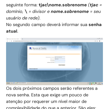
seguinte forma:
tjac\nome.sobrenome
(
tjac
=
domínio,
\
= divisor e
nome.sobrenome
= seu
usuário de rede)
.
No segundo campo deverá informar sua
senha
atual
.
Os dois próximos campos serão referentes a
nova senha. Esta que exige um pouco de
atenção por requerer um nível maior de
complexibilidade do que a anterior. São eles: