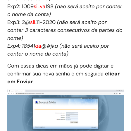
Exp2: 1009
siLva
198
(não será aceito por conter
o nome da conta)
Exp3: 2@
siL
11-2020
(não será aceito por
conter 3 caracteres consecutivos de partes do
nome)
Exp4: 18541
da
@#jkq (não será aceito por
conter o nome da conta)
Com essas dicas em mãos já pode digitar e
confirmar sua nova senha e em seguida
clicar
em Enviar
.