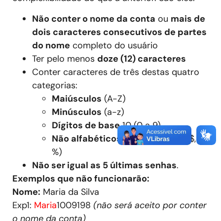
Não conter o nome da conta
ou
mais de
dois caracteres consecutivos de partes
do nome
completo do usuário
Ter pelo menos
doze (12) caracteres
Conter caracteres de três destas quatro
categorias:
Maiúsculos
(A-Z)
Minúsculos
(a-z)
Dígitos de base
10 (0 a 9)
Não alfabéticos
(por exemplo, !, $, #,
%)
Não ser igual as 5 últimas senhas
.
Exemplos que não funcionarão:
Nome:
Maria da Silva
Exp1:
Maria
1009198
(não será aceito por conter
o nome da conta)